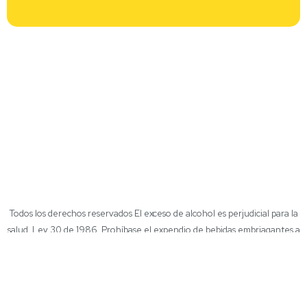
Todos los derechos reservados El exceso de alcohol es perjudicial para la
salud. Ley 30 de 1986. Prohíbase el expendio de bebidas embriagantes a
menores de edad y mujeres embarazadas. Ley 124 de 1994.
Inicio
Políticas de tratamientos