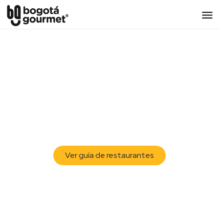
El festival a finalizado
Gracias por acompañarnos en
esta versión. ¡Espéranos
pronto de vuelta!
Por el momento conoce nuestra guía de
restaurantes
Ver guía de restaurantes